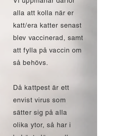
Vi uppmanar därför
alla att kolla när er
katt/era katter senast
blev vaccinerad, samt
att fylla på vaccin om
så behövs.
Då kattpest är ett
envist virus som
sätter sig på alla
olika ytor, så har i