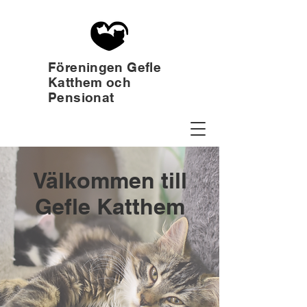
Föreningen Gefle
Katthem och
Pensionat
Välkommen till
Gefle Katthem