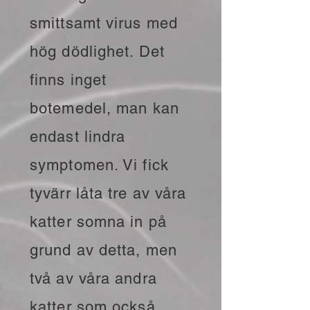
smittsamt virus med
hög dödlighet. Det
finns inget
botemedel, man kan
endast lindra
symptomen. Vi fick
tyvärr låta tre av våra
katter somna in på
grund av detta, men
två av våra andra
katter som också