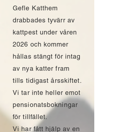
Gefle Katthem
drabbades tyvärr av
kattpest under våren
2026 och kommer
hållas stängt för intag
av nya katter fram
tills tidigast årsskiftet.
Vi tar inte heller emot
pensionatsbokningar
för tillfället.
Vi har fått hjälp av en