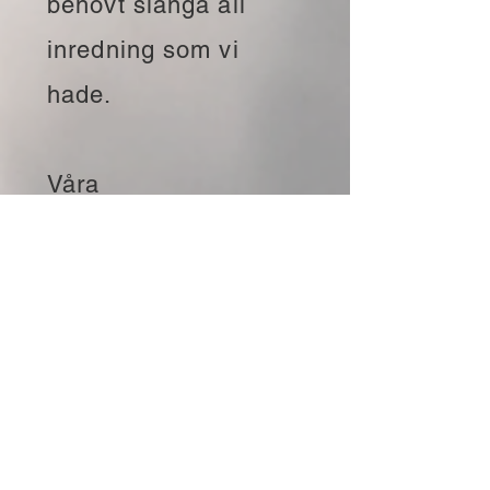
behövt slänga all
inredning som vi
hade.
Våra
veterinärkostnader,
tillsammans med
kostnad för sanering,
nya möbler, klösträd,
samt förlorade
intäkter för adoptioner