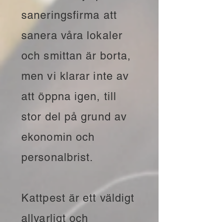
saneringsfirma att
sanera våra lokaler
och smittan är borta,
men vi klarar inte av
att öppna igen, till
stor del på grund av
ekonomin och
personalbrist.
Kattpest är ett väldigt
allvarligt och