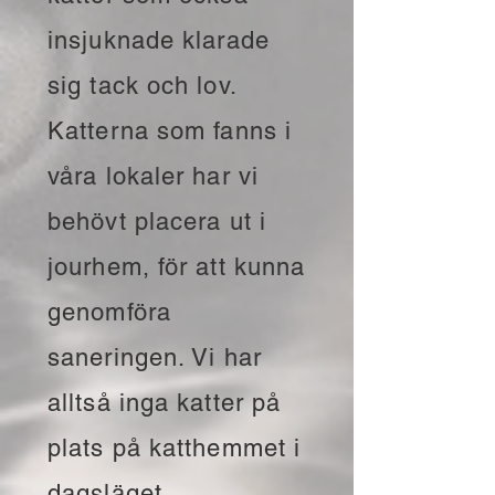
insjuknade klarade
sig tack och lov.
Katterna som fanns i
våra lokaler har vi
behövt placera ut i
jourhem, för att kunna
genomföra
saneringen. Vi har
alltså inga katter på
plats på katthemmet i
dagsläget.